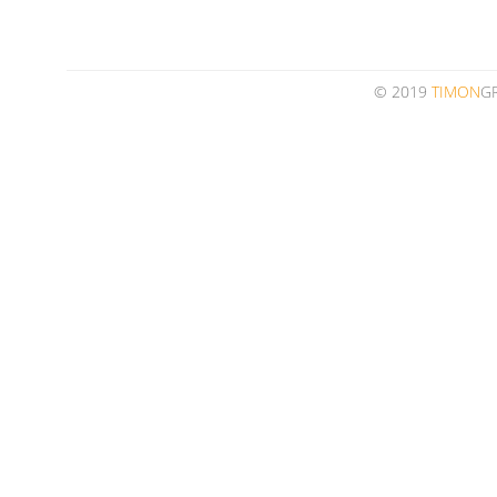
© 2019
TIMON
G